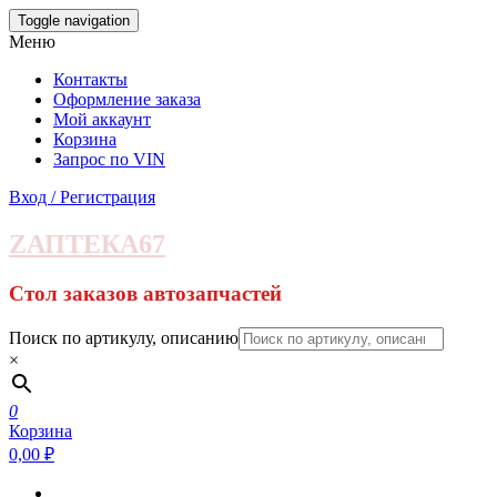
Skip
Toggle navigation
to
Меню
the
content
Контакты
Оформление заказа
Мой аккаунт
Корзина
Запрос по VIN
Вход / Регистрация
ZАПТЕКА67
Стол заказов автозапчастей
Поиск по артикулу, описанию
×
0
Корзина
0,00 ₽