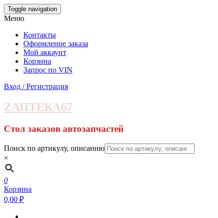
Skip
Toggle navigation
to
Меню
the
content
Контакты
Оформление заказа
Мой аккаунт
Корзина
Запрос по VIN
Вход / Регистрация
ZАПТЕКА67
Стол заказов автозапчастей
Поиск по артикулу, описанию
×
0
Корзина
0,00 ₽