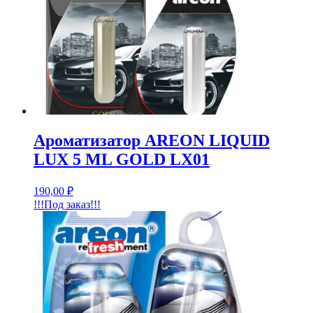
Ароматизатор AREON LIQUID
LUX 5 ML GOLD LX01
190,00
₽
!!!Под заказ!!!