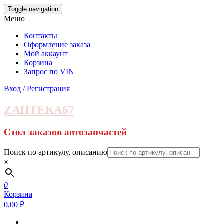
Skip
Toggle navigation
to
Меню
the
content
Контакты
Оформление заказа
Мой аккаунт
Корзина
Запрос по VIN
Вход / Регистрация
ZАПТЕКА67
Стол заказов автозапчастей
Поиск по артикулу, описанию
×
0
Корзина
0,00 ₽