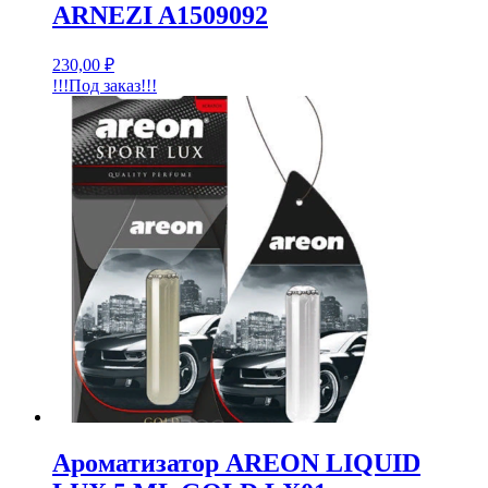
ARNEZI A1509092
230,00
₽
!!!Под заказ!!!
Ароматизатор AREON LIQUID