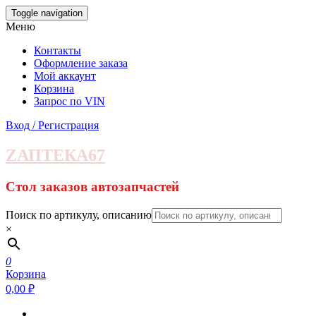
Skip
Toggle navigation
to
Меню
the
content
Контакты
Оформление заказа
Мой аккаунт
Корзина
Запрос по VIN
Вход / Регистрация
ZАПТЕКА67
Стол заказов автозапчастей
Поиск по артикулу, описанию
×
0
Корзина
0,00 ₽