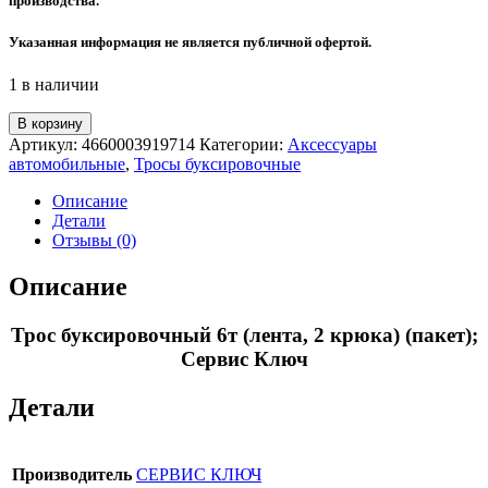
производства.
Указанная информация не является публичной офертой.
1 в наличии
Количество
В корзину
товара
Артикул:
4660003919714
Категории:
Аксессуары
Трос
автомобильные
,
Тросы буксировочные
буксировочный
6т
Описание
(лента,
Детали
2
Отзывы (0)
крюка)
(пакет);
Описание
Сервис
Ключ
Трос буксировочный 6т (лента, 2 крюка) (пакет);
Сервис Ключ
Детали
Производитель
СЕРВИС КЛЮЧ