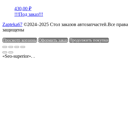
430,00
₽
!!!Под заказ!!!
Zapteka67
©2024–2025 Стол заказов автозапчастей.Все права
защищены
Просмотр корзины
Оформить заказ
Продолжить покупки
«Seo-superior». .