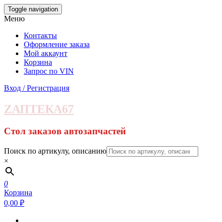
Skip
Toggle navigation
to
Меню
the
content
Контакты
Оформление заказа
Мой аккаунт
Корзина
Запрос по VIN
Вход / Регистрация
ZАПТЕКА67
Стол заказов автозапчастей
Поиск по артикулу, описанию
×
0
Корзина
0,00 ₽