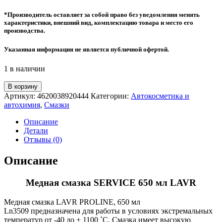
*Производитель оставляет за собой право без уведомления менять
характеристики, внешний вид, комплектацию товара и место его
производства.
Указанная информация не является публичной офертой.
1 в наличии
Количество
В корзину
товара
Артикул:
4620038920444
Категории:
Автокосметика и
Медная
автохимия
,
Смазки
смазка
SERVICE
Описание
650
Детали
мл
Отзывы (0)
LAVR
Описание
Медная смазка SERVICE 650 мл LAVR
Медная смазка LAVR PROLINE, 650 мл
Ln3509 предназначена для работы в условиях экстремальных
температур от -40 до + 1100 ˚С. Смазка имеет высокую