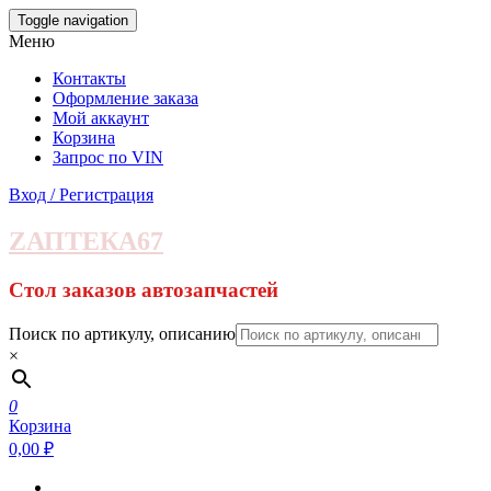
Skip
Toggle navigation
to
Меню
the
content
Контакты
Оформление заказа
Мой аккаунт
Корзина
Запрос по VIN
Вход / Регистрация
ZАПТЕКА67
Стол заказов автозапчастей
Поиск по артикулу, описанию
×
0
Корзина
0,00 ₽