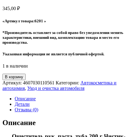
345,00
₽
«Артикул товара:6201 »
*Производитель оставляет за собой право без уведомления менять
характеристики, внешний вид, комплектацию товара и место его
производства.
Указанная информация не является публичной офертой.
1 в наличии
Количество
В корзину
товара
Артикул:
4607030110561
Категории:
Автокосметика и
Очиститель
автохимия
,
Уход и очистка автомобиля
рук,
паста,
Описание
туба
Детали
200
Отзывы (0)
г
Чистик-
Описание
экстрим
ВМПАВТО
Очиститель рук, паста, туба 200 г Чистик-