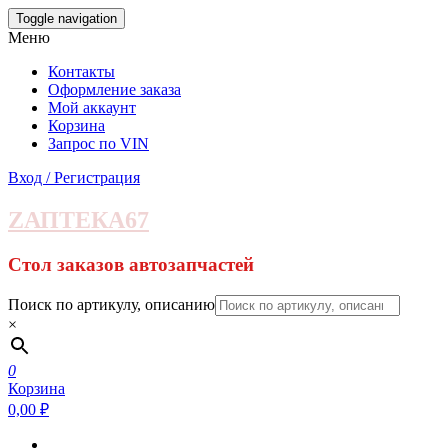
Skip
Toggle navigation
to
Меню
the
content
Контакты
Оформление заказа
Мой аккаунт
Корзина
Запрос по VIN
Вход / Регистрация
ZАПТЕКА67
Стол заказов автозапчастей
Поиск по артикулу, описанию
×
0
Корзина
0,00 ₽