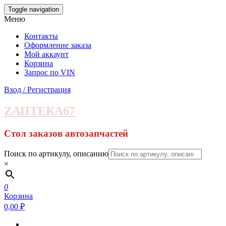
Skip
Toggle navigation
to
Меню
the
content
Контакты
Оформление заказа
Мой аккаунт
Корзина
Запрос по VIN
Вход / Регистрация
ZАПТЕКА67
Стол заказов автозапчастей
Поиск по артикулу, описанию
×
0
Корзина
0,00 ₽