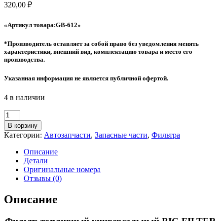
320,00
₽
«Артикул товара:GB-612»
*Производитель оставляет за собой право без уведомления менять
характеристики, внешний вид, комплектацию товара и место его
производства.
Указанная информация не является публичной офертой.
4 в наличии
Количество
товара
В корзину
Фильтр
Категории:
Автозапчасти
,
Запасные части
,
Фильтра
топливный
универсальный
Описание
BIG
Детали
FILTER
Оригинальные номера
GB-
Отзывы (0)
612
Описание