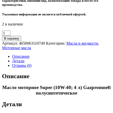
характеристики, внешний вид, комплектацию товара и место его
производства.
Указанная информация не является публичной офертой.
2 в наличии
Количество
товара
В корзину
Масло
Артикул:
4650063110749
Категории:
Масла и жидкости
,
моторное
Моторные масла
Super
(10W-
Описание
40;
Детали
4
Отзывы (0)
л)
Gazpromneft
Описание
полусинтетическое
Масло моторное Super (10W-40; 4 л) Gazpromneft
полусинтетическое
Детали