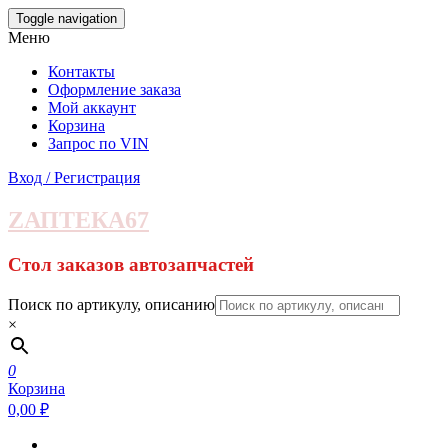
Skip
Toggle navigation
to
Меню
the
content
Контакты
Оформление заказа
Мой аккаунт
Корзина
Запрос по VIN
Вход / Регистрация
ZАПТЕКА67
Стол заказов автозапчастей
Поиск по артикулу, описанию
×
0
Корзина
0,00 ₽