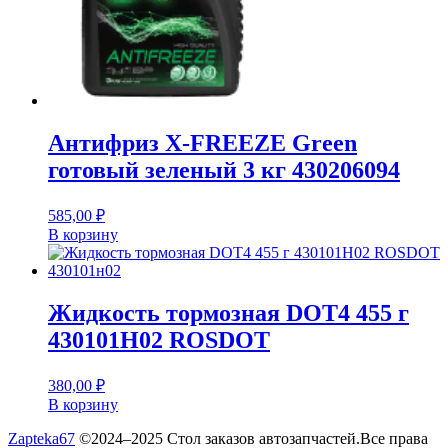
Антифриз X-FREEZE Green
готовый зеленый 3 кг 430206094
585,00
₽
В корзину
Жидкость тормозная DOT4 455 г
430101H02 ROSDOT
380,00
₽
В корзину
Zapteka67
©2024–2025 Стол заказов автозапчастей.Все права