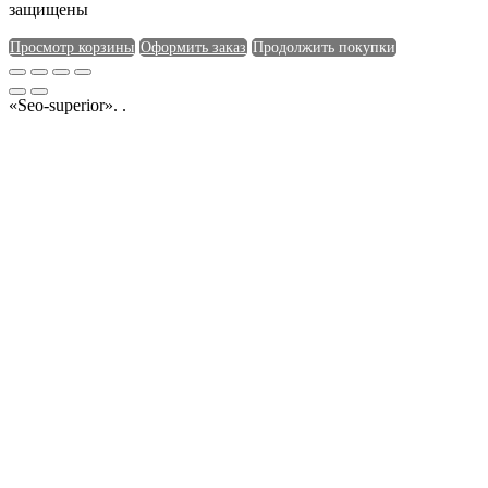
защищены
Просмотр корзины
Оформить заказ
Продолжить покупки
«Seo-superior». .