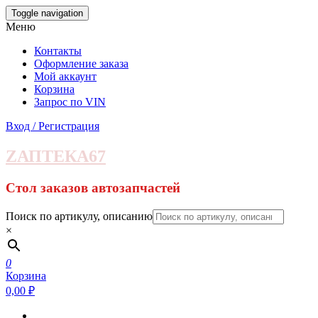
Skip
Toggle navigation
to
Меню
the
content
Контакты
Оформление заказа
Мой аккаунт
Корзина
Запрос по VIN
Вход / Регистрация
ZАПТЕКА67
Стол заказов автозапчастей
Поиск по артикулу, описанию
×
0
Корзина
0,00 ₽