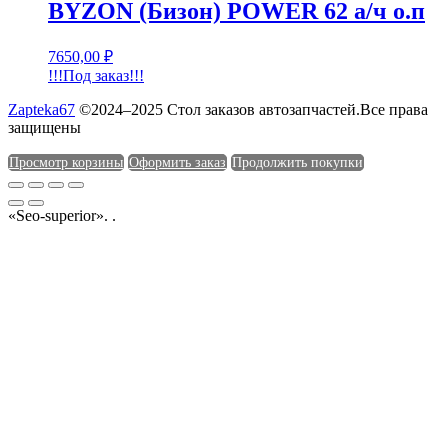
BYZON (Бизон) POWER 62 а/ч о.п
7650,00
₽
!!!Под заказ!!!
Zapteka67
©2024–2025 Стол заказов автозапчастей.Все права
защищены
Просмотр корзины
Оформить заказ
Продолжить покупки
«Seo-superior». .