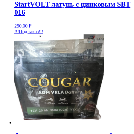
StartVOLT латунь с цинковым SBT
016
250,00
₽
!!!Под заказ!!!