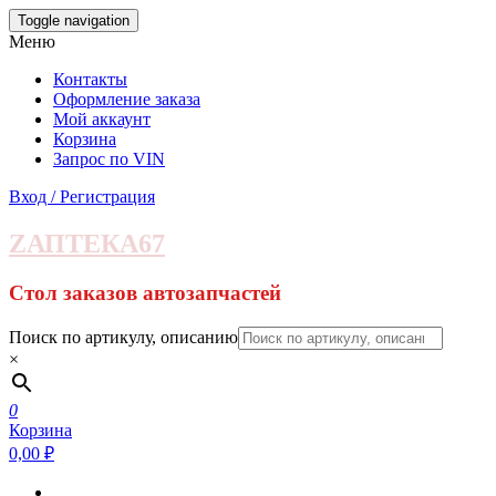
Skip
Toggle navigation
to
Меню
the
content
Контакты
Оформление заказа
Мой аккаунт
Корзина
Запрос по VIN
Вход / Регистрация
ZАПТЕКА67
Стол заказов автозапчастей
Поиск по артикулу, описанию
×
0
Корзина
0,00 ₽