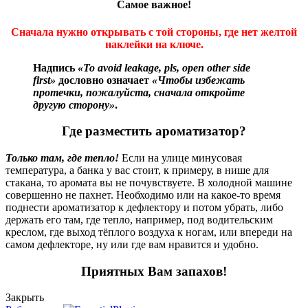
Самое важное!
Сначала нужно открывать с той стороны, где нет желтой
наклейки на ключе.
Надпись
«To avoid leakage, pls, open other side
first»
дословно означает
«Чтобы избежать
протечки, пожалуйста, сначала откройте
другую сторону»
.
Где разместить ароматизатор?
Только там, где тепло!
Если на улице минусовая
температура, а банка у вас стоит, к примеру, в нише для
стакана, то аромата вы не почувствуете. В холодной машине
совершенно не пахнет. Необходимо или на какое-то время
поднести ароматизатор к дефлектору и потом убрать, либо
держать его там, где тепло, например, под водительским
креслом, где выход тёплого воздуха к ногам, или впереди на
самом дефлекторе, ну или где вам нравится и удобно.
Приятных Вам запахов!
Закрыть