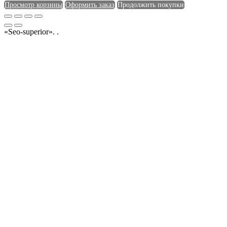
Просмотр корзины
Оформить заказ
Продолжить покупки
«Seo-superior». .