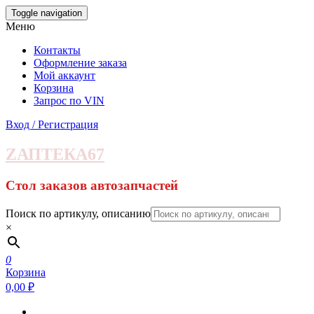
Skip
Toggle navigation
to
Меню
the
content
Контакты
Оформление заказа
Мой аккаунт
Корзина
Запрос по VIN
Вход / Регистрация
ZАПТЕКА67
Стол заказов автозапчастей
Поиск по артикулу, описанию
×
0
Корзина
0,00 ₽