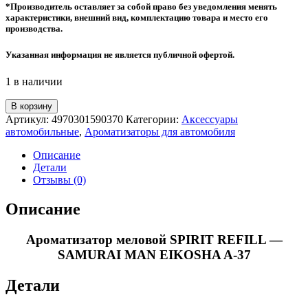
*Производитель оставляет за собой право без уведомления менять
характеристики, внешний вид, комплектацию товара и место его
производства.
Указанная информация не является публичной офертой.
1 в наличии
Количество
В корзину
товара
Артикул:
4970301590370
Категории:
Аксессуары
Ароматизатор
автомобильные
,
Ароматизаторы для автомобиля
меловой
SPIRIT
Описание
REFILL
Детали
-
Отзывы (0)
SAMURAI
MAN
Описание
EIKOSHA
A-
Ароматизатор меловой SPIRIT REFILL —
37
SAMURAI MAN EIKOSHA A-37
Детали