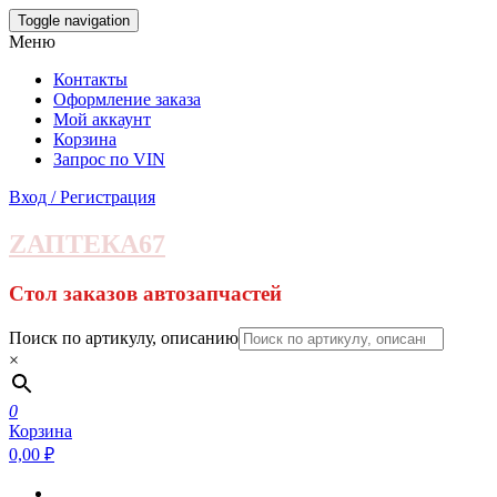
Skip
Toggle navigation
to
Меню
the
content
Контакты
Оформление заказа
Мой аккаунт
Корзина
Запрос по VIN
Вход / Регистрация
ZАПТЕКА67
Стол заказов автозапчастей
Поиск по артикулу, описанию
×
0
Корзина
0,00 ₽