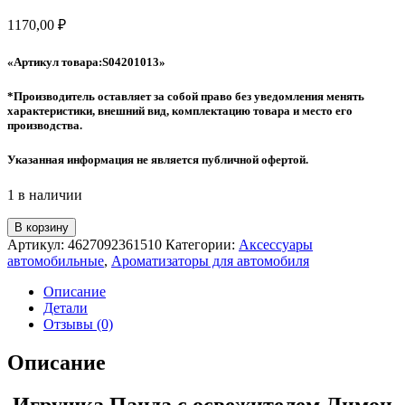
1170,00
₽
«Артикул товара:S04201013
»
*Производитель оставляет за собой право без уведомления менять
характеристики, внешний вид, комплектацию товара и место его
производства.
Указанная информация не является публичной офертой.
1 в наличии
Количество
В корзину
товара
Артикул:
4627092361510
Категории:
Аксессуары
Игрушка
автомобильные
,
Ароматизаторы для автомобиля
Панда
с
Описание
освежителем
Детали
Лимон
Отзывы (0)
SKYWAY
16,5711,5см
Описание
Игрушка Панда с освежителем Лимон