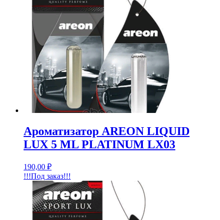
Ароматизатор AREON LIQUID
LUX 5 ML PLATINUM LX03
190,00
₽
!!!Под заказ!!!