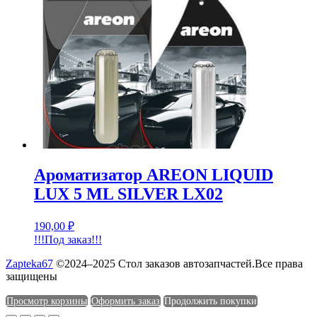
Ароматизатор AREON LIQUID
LUX 5 ML SILVER LX02
190,00
₽
!!!Под заказ!!!
Zapteka67
©2024–2025 Стол заказов автозапчастей.Все права
защищены
Просмотр корзины
Оформить заказ
Продолжить покупки