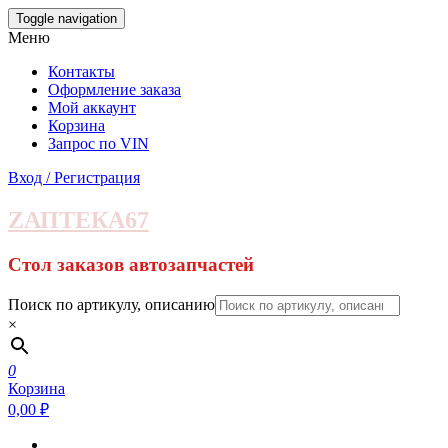
Skip
Toggle navigation
to
Меню
the
content
Контакты
Оформление заказа
Мой аккаунт
Корзина
Запрос по VIN
Вход / Регистрация
ZАПТЕКА67
Стол заказов автозапчастей
Поиск по артикулу, описанию
×
0
Корзина
0,00 ₽