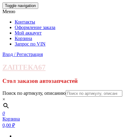
Skip
Toggle navigation
to
Меню
the
content
Контакты
Оформление заказа
Мой аккаунт
Корзина
Запрос по VIN
Вход / Регистрация
ZАПТЕКА67
Стол заказов автозапчастей
Поиск по артикулу, описанию
×
0
Корзина
0,00 ₽