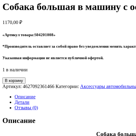
Собака большая в машину с 
1170,00
₽
«Артикул товара:S04201008
»
*Производитель оставляет за собой право без уведомления менять характ
Указанная информация не является публичной офертой.
1 в наличии
Количество
В корзину
товара
Артикул:
4627092361466
Категории:
Аксессуары автомобильн
Собака
большая
Описание
в
Детали
машину
Отзывы (0)
с
освежителем
Описание
Яблоко
Чихуахуа
Собака больша
157,510см;