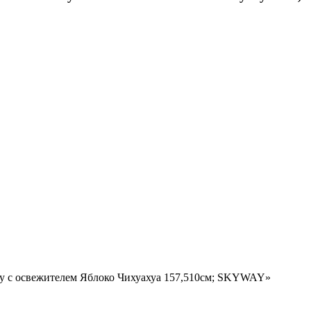
ину с освежителем Яблоко Чихуахуа 157,510см; SKYWAY»