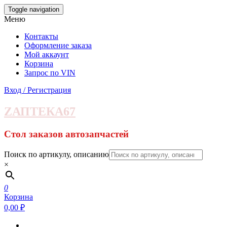
Skip
Toggle navigation
to
Меню
the
content
Контакты
Оформление заказа
Мой аккаунт
Корзина
Запрос по VIN
Вход / Регистрация
ZАПТЕКА67
Стол заказов автозапчастей
Поиск по артикулу, описанию
×
0
Корзина
0,00 ₽