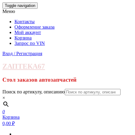
Skip
Toggle navigation
to
Меню
the
content
Контакты
Оформление заказа
Мой аккаунт
Корзина
Запрос по VIN
Вход / Регистрация
ZАПТЕКА67
Стол заказов автозапчастей
Поиск по артикулу, описанию
×
0
Корзина
0,00 ₽