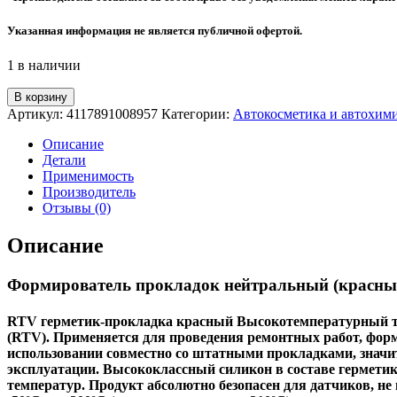
Указанная информация не является публичной офертой.
1 в наличии
Количество
В корзину
товара
Артикул:
4117891008957
Категории:
Автокосметика и автохим
Герметик
Формирователь
Описание
прокладок
Детали
нейтральный
Применимость
(красный)
Производитель
WOG
Отзывы (0)
Описание
Формирователь прокладок нейтральный (красный
RTV герметик-прокладка красный Высокотемпературный т
(RTV). Применяется для проведения ремонтных работ, фор
использовании совместно со штатными прокладками, значит
эксплуатации. Высококлассный силикон в составе гермети
температур. Продукт абсолютно безопасен для датчиков, не