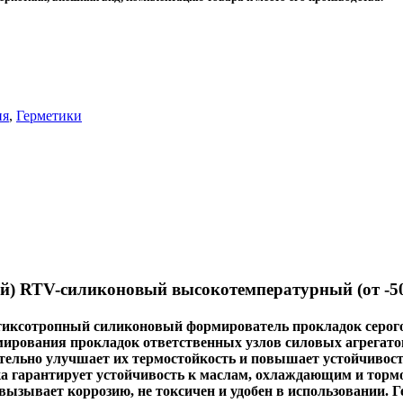
ия
,
Герметики
) RTV-силиконовый высокотемпературный (от -50
иксотропный силиконовый формирователь прокладок серого
мирования прокладок ответственных узлов силовых агрегато
ельно улучшает их термостойкость и повышает устойчивость
ка гарантирует устойчивость к маслам, охлаждающим и тор
 вызывает коррозию, не токсичен и удобен в использовании.