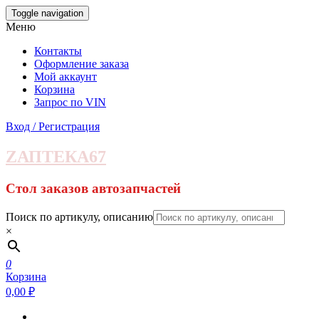
Skip
Toggle navigation
to
Меню
the
content
Контакты
Оформление заказа
Мой аккаунт
Корзина
Запрос по VIN
Вход / Регистрация
ZАПТЕКА67
Стол заказов автозапчастей
Поиск по артикулу, описанию
×
0
Корзина
0,00 ₽