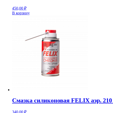
450,00
₽
В корзину
Смазка силиконовая FELIX аэр. 210 
340,00
₽