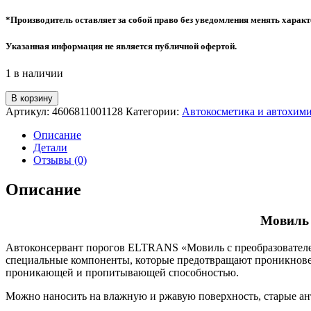
*Производитель оставляет за собой право без уведомления менять характ
Указанная информация не является публичной офертой.
1 в наличии
Количество
В корзину
товара
Артикул:
4606811001128
Категории:
Автокосметика и автохим
Мовиль
с
Описание
преобразователем
Детали
ржавчины
Отзывы (0)
,
аэрозоль
Описание
650
мл
Мовиль 
ELTRANS
Автоконсервант порогов ELTRANS «Мовиль с преобразователем 
специальные компоненты, которые предотвращают проникновен
проникающей и пропитывающей способностью.
Можно наносить на влажную и ржавую поверхность, старые ан