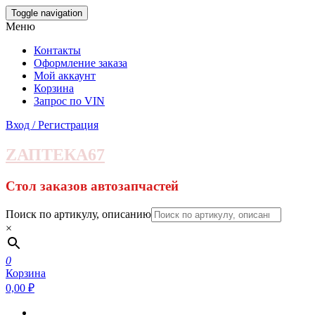
Skip
Toggle navigation
to
Меню
the
content
Контакты
Оформление заказа
Мой аккаунт
Корзина
Запрос по VIN
Вход / Регистрация
ZАПТЕКА67
Стол заказов автозапчастей
Поиск по артикулу, описанию
×
0
Корзина
0,00 ₽