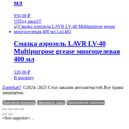
мл
950,00
₽
!!!Под заказ!!!
Смазка аэрозоль LAVR LV-40
Multipurpose grease многоцелевая
400 мл
520,00
₽
В корзину
Zapteka67
©2024–2025 Стол заказов автозапчастей.Все права
защищены
Просмотр корзины
Оформить заказ
Продолжить покупки
«Seo-superior». .