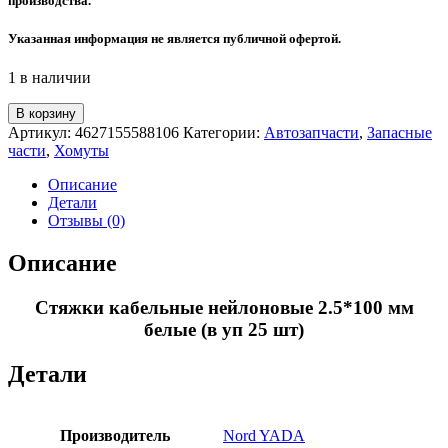
производства.
Указанная информация не является публичной офертой.
1 в наличии
Количество
В корзину
товара
Артикул:
4627155588106
Категории:
Автозапчасти
,
Запасные
Стяжки
части
,
Хомуты
кабельные
нейлоновые
Описание
2.5*100
Детали
мм
Отзывы (0)
белые
(в
Описание
уп
25
Стяжки кабельные нейлоновые 2.5*100 мм
шт)
белые (в уп 25 шт)
Детали
Производитель
Nord YADA