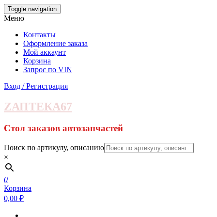
Skip
Toggle navigation
to
Меню
the
content
Контакты
Оформление заказа
Мой аккаунт
Корзина
Запрос по VIN
Вход / Регистрация
ZАПТЕКА67
Стол заказов автозапчастей
Поиск по артикулу, описанию
×
0
Корзина
0,00 ₽