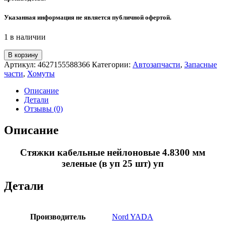
Указанная информация не является публичной офертой.
1 в наличии
Количество
В корзину
товара
Артикул:
4627155588366
Категории:
Автозапчасти
,
Запасные
Стяжки
части
,
Хомуты
кабельные
нейлоновые
Описание
4.8300
Детали
мм
Отзывы (0)
зеленые
(в
Описание
уп
25
Стяжки кабельные нейлоновые 4.8300 мм
шт)
уп
зеленые (в уп 25 шт) уп
Детали
Производитель
Nord YADA