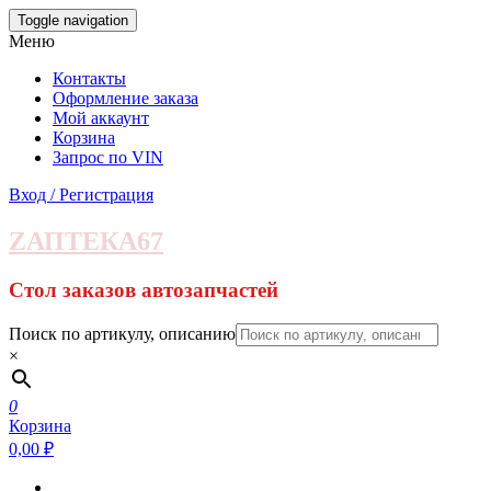
Skip
Toggle navigation
to
Меню
the
content
Контакты
Оформление заказа
Мой аккаунт
Корзина
Запрос по VIN
Вход / Регистрация
ZАПТЕКА67
Стол заказов автозапчастей
Поиск по артикулу, описанию
×
0
Корзина
0,00 ₽