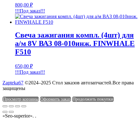
800,00
₽
!!!Под заказ!!!
Свеча зажигания компл. (4шт) для
а/м 8V ВАЗ 08-010инж. FINWHALE
F510
650,00
₽
!!!Под заказ!!!
Zapteka67
©2024–2025 Стол заказов автозапчастей.Все права
защищены
Просмотр корзины
Оформить заказ
Продолжить покупки
«Seo-superior». .