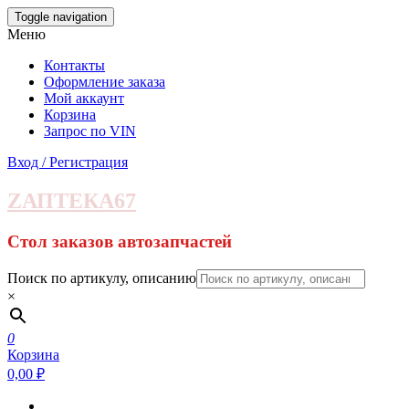
Skip
Toggle navigation
to
Меню
the
content
Контакты
Оформление заказа
Мой аккаунт
Корзина
Запрос по VIN
Вход / Регистрация
ZАПТЕКА67
Стол заказов автозапчастей
Поиск по артикулу, описанию
×
0
Корзина
0,00 ₽