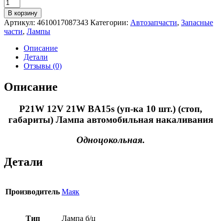
Количество
товара
В корзину
P21W
Артикул:
4610017087343
Категории:
Автозапчасти
,
Запасные
12V
части
,
Лампы
21W
BA15s
Описание
(уп-
Детали
ка
Отзывы (0)
10
шт.)
Описание
(стоп,
габариты)
P21W 12V 21W BA15s (уп-ка 10 шт.) (стоп,
габариты) Лампа автомобильная накаливания
Одноцокольная.
Детали
Производитель
Маяк
Тип
Лампа б/ц