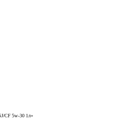
SJ/CF 5w-30 1л»