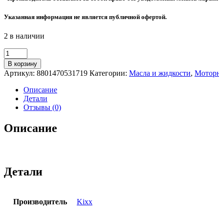
Указанная информация не является публичной офертой.
2 в наличии
Количество
товара
В корзину
Масло
Артикул:
8801470531719
Категории:
Масла и жидкости
,
Моторн
моторное
Kixx
Описание
G
Детали
SJ/CF
Отзывы (0)
5w-
30
Описание
1л
Детали
Производитель
Kixx