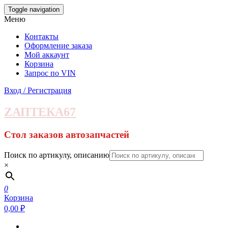
Skip
Toggle navigation
to
Меню
the
content
Контакты
Оформление заказа
Мой аккаунт
Корзина
Запрос по VIN
Вход / Регистрация
ZАПТЕКА67
Стол заказов автозапчастей
Поиск по артикулу, описанию
×
0
Корзина
0,00 ₽