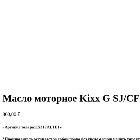
Масло моторное Kixx G SJ/CF
860,00
₽
«Артикул товара:L5317AL1E1»
*Производитель оставляет за собой право без уведомления менять характ