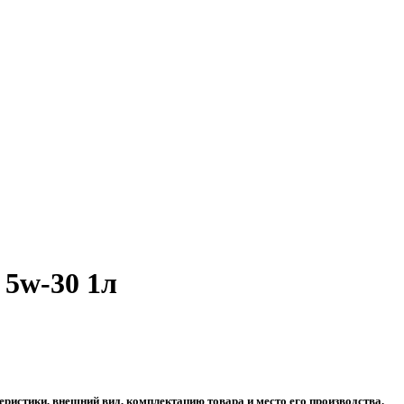
 5w-30 1л
еристики, внешний вид, комплектацию товара и место его производства.