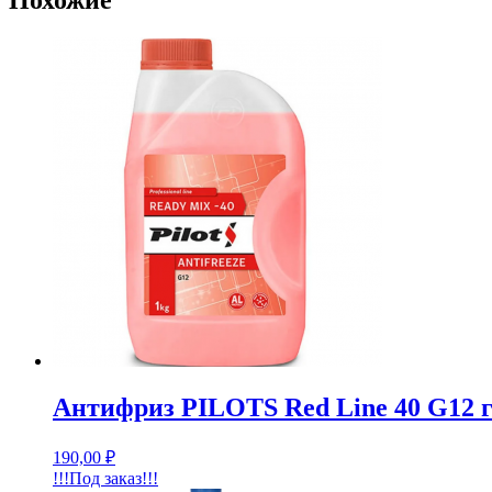
Похожие
Антифриз PILOTS Red Line 40 G12 г
190,00
₽
!!!Под заказ!!!